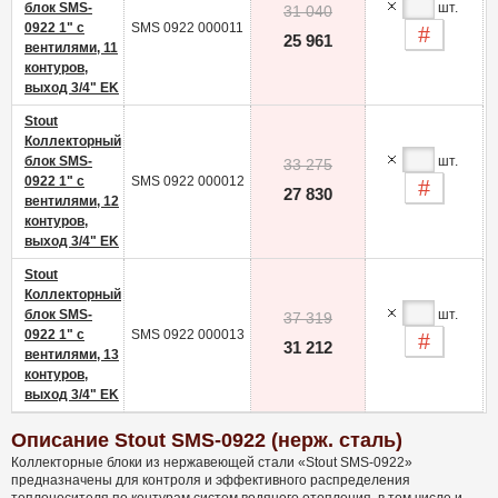
блок SMS-
шт.
31 040
0922 1" с
SMS 0922 000011
-
25 961
вентилями, 11
контуров,
выход 3/4" EK
Stout
Коллекторный
блок SMS-
шт.
33 275
0922 1" с
SMS 0922 000012
-
27 830
вентилями, 12
контуров,
выход 3/4" EK
Stout
Коллекторный
блок SMS-
шт.
37 319
0922 1" с
SMS 0922 000013
-
31 212
вентилями, 13
контуров,
выход 3/4" EK
Описание Stout SMS-0922 (нерж. сталь)
Коллекторные блоки из нержавеющей стали «Stout SMS-0922»
предназначены для контроля и эффективного распределения