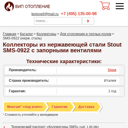
+7 (495) 135-00-98
teplovell@mail.ru
Главная
>
Каталог
>
Коллекторы
>
Для отопления и теплых полов
>
SMS-0922 (нерж. сталь)
Коллекторы из нержавеющей стали Stout
SMS-0922 с запорными вентилями
Технические характеристики:
Производитель:
Stout
Страна производитель:
Италия
Гарантия:
1 год
Монтаж* «под ключ»
Гарантия
Доставка
*
Стоимость уточняйте у менеджеров
Технический паспорт «Коллекторы SMS»
(pdf, 1.86 Mb)