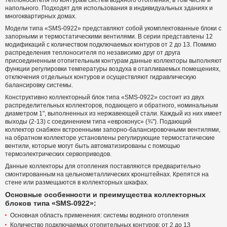
теплоносителя по контурам систем водяного отопления, в том числе и
напольного. Подходят для использования в индивидуальных зданиях и
многоквартирных домах.
Модели типа «SMS-0922» представляют собой укомплектованные блоки с
запорными и термостатическими вентилями. В серии представлены 12
модификаций с количеством подключаемых контуров от 2 до 13. Помимо
распределения теплоносителя по независимо друг от друга
присоединенным отопительным контурам данные коллекторы выполняют
функции регулировки температуры воздуха в отапливаемых помещениях,
отключения отдельных контуров и осуществляют гидравлическую
балансировку системы.
Конструктивно коллекторный блок типа «SMS-0922» состоит из двух
распределительных коллекторов, подающего и обратного, номинальным
диаметром 1", выполненных из нержавеющей стали. Каждый из них имеет
выходы (2-13) с соединением типа «евроконус» (¾"). Подающий
коллектор снабжен встроенными запорно-балансировочными вентилями,
на обратном коллекторе установлены регулирующие термостатические
вентили, которые могут быть автоматизированы с помощью
термоэлектрических сервоприводов.
Данные коллекторы для отопления поставляются предварительно
смонтированным на цельнометаллических кронштейнах. Крепятся на
стене или размещаются в коллекторных шкафах.
Основные особенности и преимущества коллекторных
блоков типа «SMS-0922»:
Основная область применения: системы водяного отопления
Количество подключаемых отопительных контуров: от 2 до 13