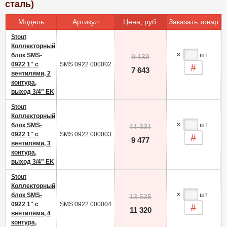
сталь)
Модель
Артикул
Цена, руб.
Заказать товар
Stout
Коллекторный
блок SMS-
шт.
9 139
0922 1" с
SMS 0922 000002
-
7 643
вентилями, 2
контура,
выход 3/4" EK
Stout
Коллекторный
блок SMS-
шт.
11 331
0922 1" с
SMS 0922 000003
-
9 477
вентилями, 3
контура,
выход 3/4" EK
Stout
Коллекторный
блок SMS-
шт.
13 535
0922 1" с
SMS 0922 000004
-
11 320
вентилями, 4
контура,