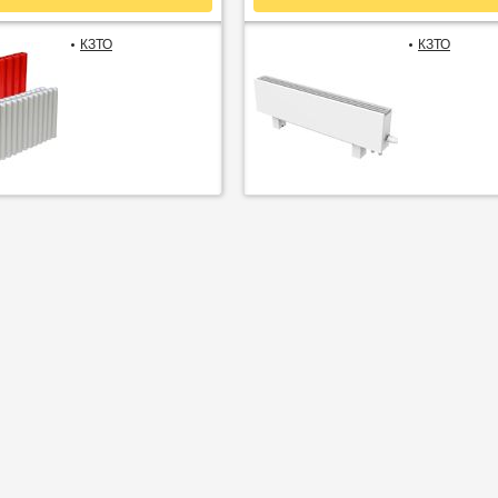
КЗТО
КЗТО