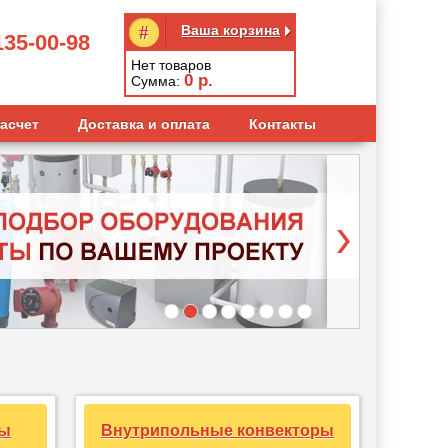
Ваша корзина
135-00-98
Нет товаров
0
р.
Сумма:
асчет
Доставка и оплата
Контакты
ры
Внутрипольные конвекторы