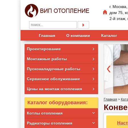
г. Москва
дом 75, к
2-й этаж
Главная
О компании
Каталог
Проектирование
Монтажные работы
Пусконаладочные работы
Сервисное обслуживание
Цены на монтаж отопления
Главная
>
Кат
Каталог оборудования:
Конве
Котлы отопления
Нас
Радиаторы отопления