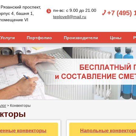
, Рязанский проспект,
пн-вс: с 9.00 до 21.00
+7 (495) 
орпус 4, башня 1,
teplovell@mail.ru
, помещение VI
Услуги
Портфолио
Производители
Цены
Р
алог
>
Конвекторы
кторы
тенные конвекторы
Напольные конвекто