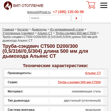
+7 (495) 135-00-98
teplovell@mail.ru
Главная
>
Каталог
>
Дымоходы
>
Из нержавеющей стали
>
Утепленные (сэндвич)
>
Альянс СТ
>
Труба-сэндвич 500 мм СТ500
>
Труба-сэндвич СТ500 D200/300 (0,5/316//0,5/304) длина 500 мм для
дымохода Альянс СТ
Труба-сэндвич СТ500 D200/300
(0,5/316//0,5/304) длина 500 мм для
дымохода Альянс СТ
Технические характеристики:
Производитель:
Альянс СТ
Серия:
Труба-сэндвич 500 мм СТ500
Материал:
нержавеющая сталь
Тип дымохода:
двустенный (утепленный)
Система монтажа:
модульная