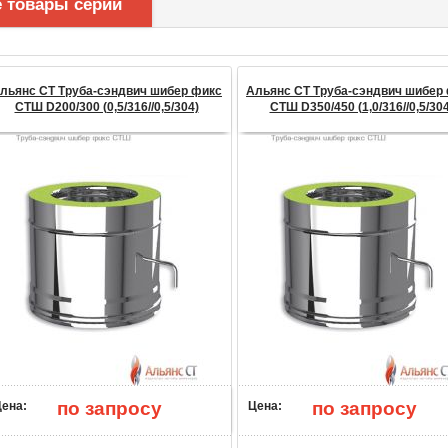
е товары серии
льянс СТ Труба-сэндвич шибер фикс
Альянс СТ Труба-сэндвич шибер
СТШ D200/300 (0,5/316//0,5/304)
СТШ D350/450 (1,0/316//0,5/304
по запросу
по запросу
ена:
Цена: