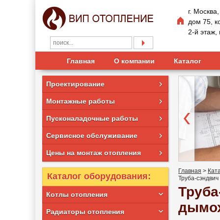
г. Москва
дом 75, к
2-й этаж
Главная
О компании
Каталог
Проектирование
Монтажные работы
Пусконаладочные работы
Сервисное обслуживание
Цены на монтаж отопления
Главная
>
Кат
Каталог оборудования:
Труба-сэндвич
Труба
Котлы отопления
дымох
Радиаторы отопления