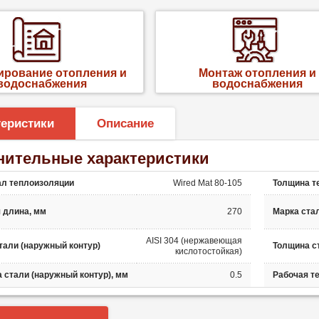
ирование отопления и
Монтаж отопления и
водоснабжения
водоснабжения
теристики
Описание
нительные характеристики
л теплоизоляции
Wired Mat 80-105
Толщина т
 длина, мм
270
Марка стал
AISI 304 (нержавеющая
тали (наружный контур)
Толщина ст
кислотостойкая)
 стали (наружный контур), мм
0.5
Рабочая т