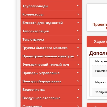
Трубопроводы
Коллекторы
Ёмкости для жидкостей
Проект
Теплоизоляция
Теплотрасса
Харак
Группы быстрого монтажа
Допол
Предохранительная арматура
Материа
Электрический теплый пол
Рабочая
Приборы управления
Электрооборудование
Марка с
Водоочистка
Толщина
Воздушное отопление
Сантехника