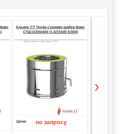
 фикс
Альянс СТ Труба-сэндвич шибер фикс
Альянс СТ Труба-сэнд
)
СТШ D300/400 (1,0/316//0,5/304)
СТШ D250/350 (1,0/3
по запросу
по запр
Цена:
Цена: