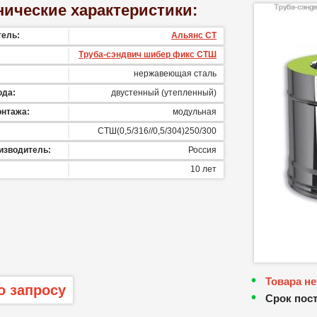
нические характеристики:
тель:
Альянс СТ
Труба-сэндвич шибер фикс СТШ
нержавеющая сталь
ода:
двустенный (утепленный)
онтажа:
модульная
СТШ(0,5/316//0,5/304)250/300
изводитель:
Россия
10 лет
Товара не
о запросу
Срок пос