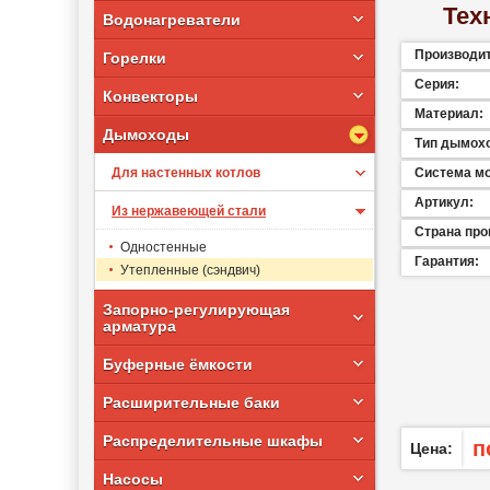
Тех
Водонагреватели
Производи
Горелки
Серия:
Конвекторы
Материал:
Дымоходы
Тип дымох
Для настенных котлов
Система м
Артикул:
Из нержавеющей стали
Страна про
Одностенные
Гарантия:
Утепленные (сэндвич)
Запорно-регулирующая
арматура
Буферные ёмкости
Расширительные баки
Распределительные шкафы
п
Цена:
Насосы