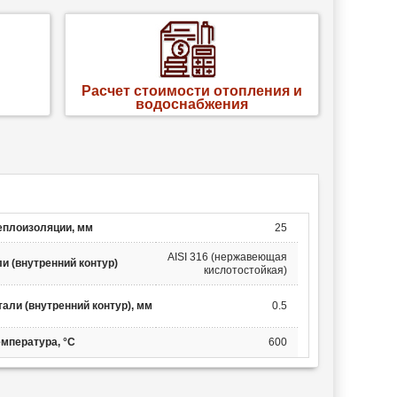
Расчет стоимости отопления и
водоснабжения
еплоизоляции, мм
25
AISI 316 (нержавеющая
и (внутренний контур)
кислотостойкая)
али (внутренний контур), мм
0.5
емпература, °C
600