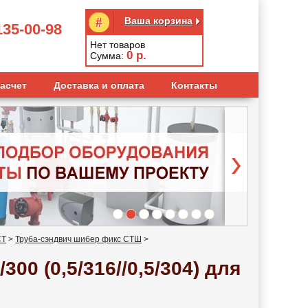
Ваша корзина
135-00-98
Нет товаров
0
р.
Сумма:
асчет
Доставка и оплата
Контакты
СТ
>
Труба-сэндвич шибер фикс СТШ
>
0 (0,5/316//0,5/304) для