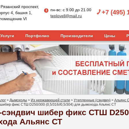
, Рязанский проспект,
пн-вс: с 9.00 до 21.00
+7 (495) 
орпус 4, башня 1,
teplovell@mail.ru
, помещение VI
Услуги
Портфолио
Производители
Цены
Р
алог
>
Дымоходы
>
Из нержавеющей стали
>
Утепленные (сэндвич)
>
Альянс 
 шибер фикс СТШ D250/300 (0,5/316//0,5/304) для дымохода Альянс СТ
-сэндвич шибер фикс СТШ D250/30
ода Альянс СТ